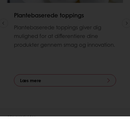
Plantebaserede toppings
Plantebaserede toppings giver dig
mulighed for at differentiere dine
produkter gennem smag og innovation.
Læs mere
Alle produkter
Opskrifter