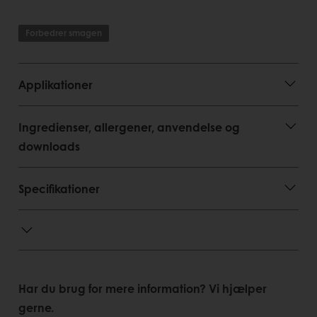
Flere opskrifter tilgængelige fra internationale
profesionelle
Forbedrer smagen
Tilgængelig i mørk, mælk og hvid chokolade
Kontinuerlig udvikling
Applikationer
Forbruger fordele
Unik og fantastisk smag
Ingredienser, allergener, anvendelse og
Bæredygtig chokolade
downloads
Specifikationer
Har du brug for mere information? Vi hjælper
gerne.