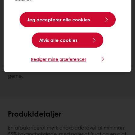
Jeg accepterer alle cookies
Forbedrer smagen
Belcolade Selection Noir Cacao-
Trace Chocolate
Afvis alle cookies
Bag 15 kg
Kontakt os
Rediger mine præferencer
Har du brug for mere information? Vi hjælper
gerne.
Produktdetaljer
En afbalanceret mørk chokolade lavet af minimum
55% kakaochokolade, med noter af frugt og en glat