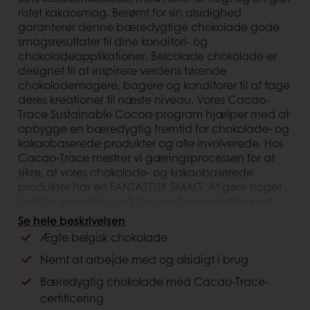
ristet kakaosmag. Berømt for sin alsidighed
garanterer denne bæredygtige chokolade gode
smagsresultater til dine konditori- og
chokoladeapplikationer. Belcolade chokolade er
designet til at inspirere verdens førende
chokolademagere, bagere og konditorer til at tage
deres kreationer til næste niveau. Vores Cacao-
Trace Sustainable Cocoa-program hjælper med at
opbygge en bæredygtig fremtid for chokolade- og
kakaobaserede produkter og alle involverede. Hos
Cacao-Trace mestrer vi gæringsprocessen for at
sikre, at vores chokolade- og kakaobaserede
produkter har en FANTASTISK SMAG. At gøre noget
godt er vores fokus, så Cacao-Trace landmænd
nyder godt af den værdi, de skaber.
Se hele beskrivelsen
Ægte belgisk chokolade
Kunde fordele
Nemt at arbejde med og alsidigt i brug
Belgisk oprindelse
Bæredygtig chokolade med Cacao-Trace-
Kun til professionel brug
certificering
Høj kvalitet og smag med naturlig chokolade