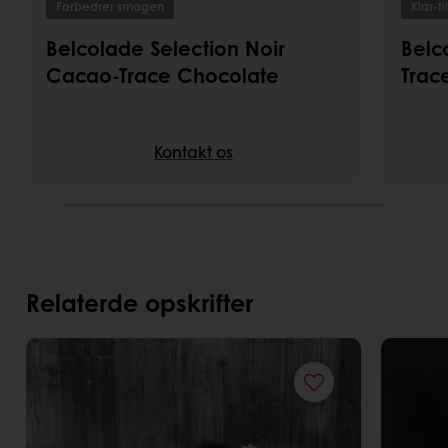
Forbedrer smagen
Klar-ti
Belcolade Selection Noir
Belc
Cacao-Trace Chocolate
Trac
Kontakt os
Relaterde opskrifter