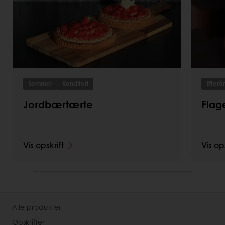
Sommer
Konditori
Efterår
Jordbærtærte
Flag
Vis opskrift
Vis op
Alle produkter
Opskrifter