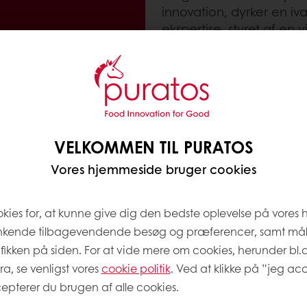
innovation, dyrker en i
ekspertise, styret af e
samarbejdsånd, kombine
innovation, har skabt vor
fødevareindustrien forbl
ideer til virkelighed og
at skabe varig effekt.
VELKOMMEN TIL PURATOS
Vores hjemmeside bruger cookies
Se vores jobtilbud
okies for, at kunne give dig den bedste oplevelse på vores
nkende tilbagevendende besøg og præferencer, samt må
afikken på siden. For at vide mere om cookies, herunder bl.
ra, se venligst vores
cookie politik
. Ved at klikke på ”jeg acc
epterer du brugen af alle cookies.