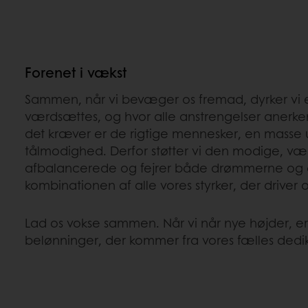
Forenet i vækst
Sammen, når vi bevæger os fremad, dyrker vi et 
værdsættes, og hvor alle anstrengelser anerkende
det kræver er de rigtige mennesker, en masse
tålmodighed. Derfor støtter vi den modige, v
afbalancerede og fejrer både drømmerne og d
kombinationen af alle vores styrker, der driver os
Lad os vokse sammen. Når vi når nye højder, er 
belønninger, der kommer fra vores fælles dedik