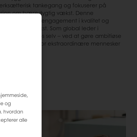
værksætterisk tankegang og fokuserer på
n vision om bæredygtig vækst. Denne
ret med vores engagement i kvalitet og
es fortsatte vækst. Som global leder i
iver vi tro mod os selv – ved at gøre ambitiøse
 gøre det muligt for ekstraordinære mennesker
 hjemmeside,
le og
a. hvordan
epterer alle