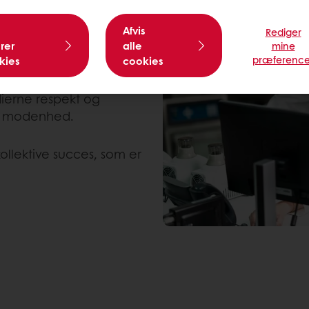
kellige perspektiver. Vi
t og forstår vigtigheden
Afvis
Rediger
e er altafgørende, da vi
rer
alle
mine
præference
kies
cookies
 og trivsel. Lad os dele
i byder hinanden
ierne respekt og
 og modenhed.
ollektive succes, som er