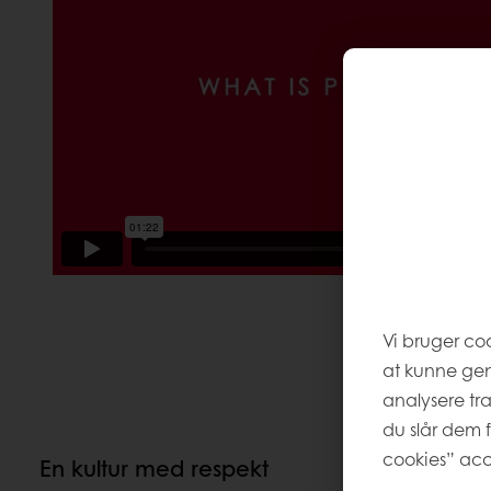
Vi bruger co
at kunne ge
analysere tr
du slår dem f
cookies” acc
En kultur med respekt