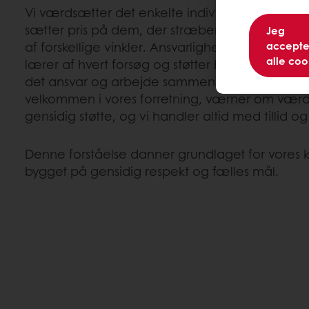
Vi værdsætter det enkelte individ og favner fors
sætter pris på dem, der stræber efter fremskrid
Jeg
af forskellige vinkler. Ansvarlighed og ekspertis
accepte
alle coo
lærer af hvert forsøg og støtter hinandens vækst
det ansvar og arbejde sammen som et team. V
velkommen i vores forretning, værner om værd
gensidig støtte, og vi handler altid med tillid
Denne forståelse danner grundlaget for vores k
bygget på gensidig respekt og fælles mål.