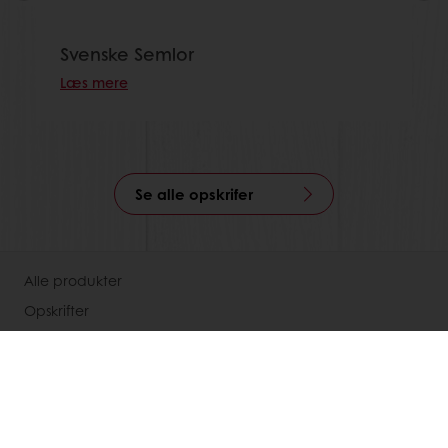
Svenske Semlor
Læs mere
Se alle opskrifer
Alle produkter
Opskrifter
Services
Forbrugerindsigt
Om Puratos