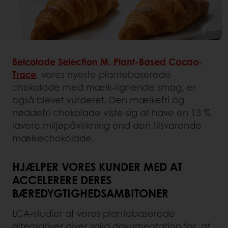
Belcolade Selection M. Plant-Based Cacao-
Trace
, vores nyeste plantebaserede
chokolade med mælk-lignende smag, er
også blevet vurderet. Den mælkefri og
nøddefri chokolade viste sig at have en 13 %
lavere miljøpåvirkning end den tilsvarende
mælkechokolade.
HJÆLPER VORES KUNDER MED AT
ACCELERERE DERES
BÆREDYGTIGHEDSAMBITONER
LCA-studier af vores plantebaserede
alternativer giver solid dokumentation for, at