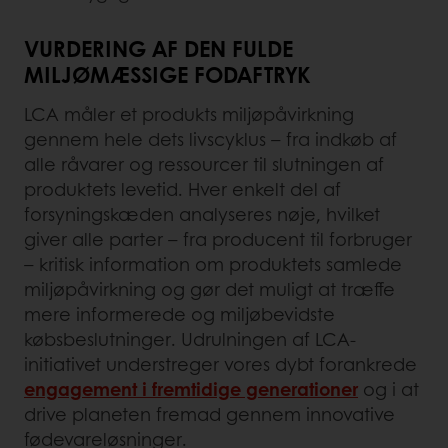
VURDERING AF DEN FULDE
MILJØMÆSSIGE FODAFTRYK
LCA måler et produkts miljøpåvirkning
gennem hele dets livscyklus – fra indkøb af
alle råvarer og ressourcer til slutningen af
produktets levetid. Hver enkelt del af
forsyningskæden analyseres nøje, hvilket
giver alle parter – fra producent til forbruger
– kritisk information om produktets samlede
miljøpåvirkning og gør det muligt at træffe
mere informerede og miljøbevidste
købsbeslutninger. Udrulningen af LCA-
initiativet understreger vores dybt forankrede
engagement i fremtidige generationer
og i at
drive planeten fremad gennem innovative
fødevareløsninger.