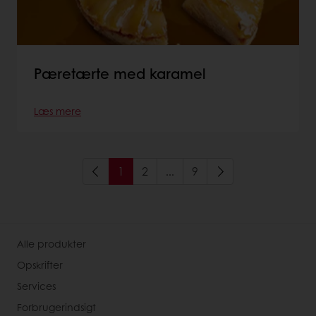
Pæretærte med karamel
Læs mere
1
2
...
9
Alle produkter
Opskrifter
Services
Forbrugerindsigt