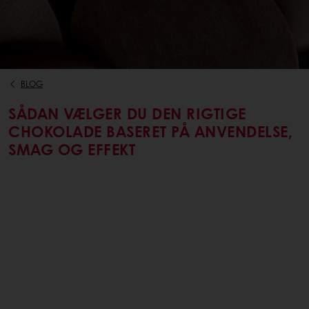
BLOG
SÅDAN VÆLGER DU DEN RIGTIGE
CHOKOLADE BASERET PÅ ANVENDELSE,
SMAG OG EFFEKT