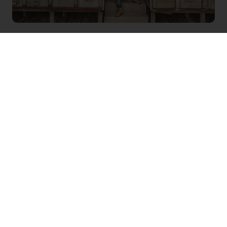
SIKRE CHOKOLADEVALG FOR
PROFESSIONELLE
At vælge den rette chokolade er en balance