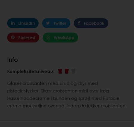
LinkedIn
Twitter
Facebook
Pinterest
WhatsApp
Info
Kompleksitetsniveau
:
Glasér croissanten med sirup og drys med
pistaciestykker. Skær croissanten midt over læg
Hasselnøddecreme i bunden og sprøjt med Pistacie
créme mousseline ovenpå, inden du lukker croissanten.