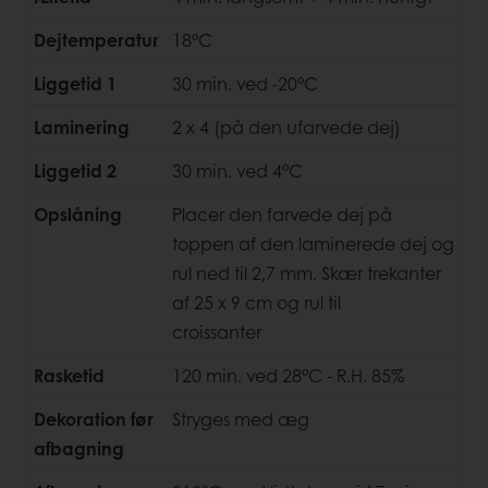
Dejtemperatur
18°C
Liggetid 1
30 min. ved -20°C
Laminering
2 x 4 (på den ufarvede dej)
Liggetid 2
30 min. ved 4°C
Opslåning
Placer den farvede dej på
toppen af den laminerede dej og
rul ned til 2,7 mm. Skær trekanter
af 25 x 9 cm og rul til
croissanter
Rasketid
120 min. ved 28°C - R.H. 85%
Dekoration før
Stryges med æg
afbagning