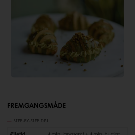
FREMGANGSMÅDE
STEP-BY-STEP DEJ
Æltetid
4 min. langsomt + 4 min. hurtigt