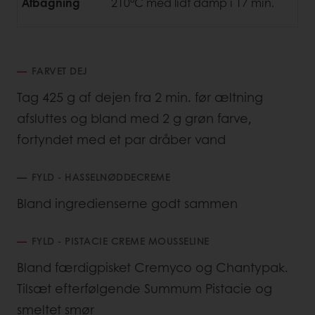
Afbagning
210°C med lidt damp i 17 min.
FARVET DEJ
Tag 425 g af dejen fra 2 min. før æltning
afsluttes og bland med 2 g grøn farve,
fortyndet med et par dråber vand
FYLD - HASSELNØDDECREME
Bland ingredienserne godt sammen
FYLD - PISTACIE CREME MOUSSELINE
Bland færdigpisket Cremyco og Chantypak.
Tilsæt efterfølgende Summum Pistacie og
smeltet smør