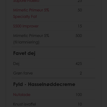
Sapore Fidelio
25
Mimetic Primeur 5%
50
Specialty Fat
S500 Improver
15
Mimetic Primeur 5%
500
(til lamniering)
Favet dej
Dej
425
Grøn farve
2
Fyld - Hasselnøddecreme
Nutolade
100
Knust isvaffel
10