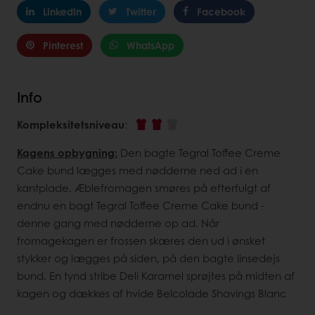
LinkedIn
Twitter
Facebook
Pinterest
WhatsApp
Info
Kompleksitetsniveau
:
Kagens opbygning:
Den bagte Tegral Toffee Creme
Cake bund lægges med nødderne ned ad i en
kantplade. Æblefromagen smøres på efterfulgt af
endnu en bagt Tegral Toffee Creme Cake bund -
denne gang med nødderne op ad. Når
fromagekagen er frossen skæres den ud i ønsket
stykker og lægges på siden, på den bagte linsedejs
bund. En tynd stribe Deli Karamel sprøjtes på midten af
kagen og dækkes af hvide Belcolade Shavings Blanc