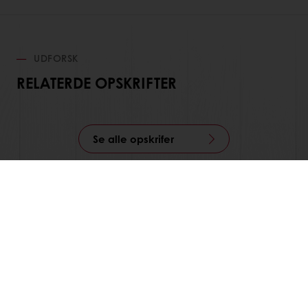
UDFORSK
RELATERDE OPSKRIFTER
Se alle opskrifer
Alle produkter
Opskrifter
Services
Forbrugerindsigt
Om Puratos