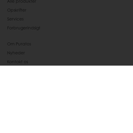
Alle produkter
Opskrifter
Services
Forbrugerindsigt
Om Puratos
Nyheder
Kontakt os