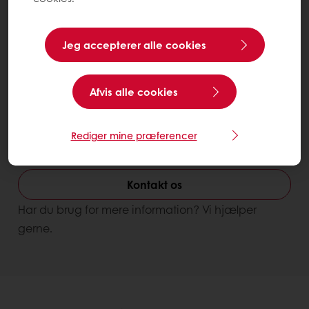
Jeg accepterer alle cookies
Afvis alle cookies
Forbedrer næringsværdien
Bedre visuelle slut produktet
Whippak Whippable Topping
Rediger mine præferencer
Carton 12 l
Kontakt os
Har du brug for mere information? Vi hjælper
gerne.