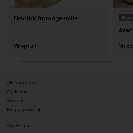
Eksotisk fromagesnitte
Bager
Sven
Vis opskrift
Vis op
Alle produkter
Opskrifter
Services
Forbrugerindsigt
Om Puratos