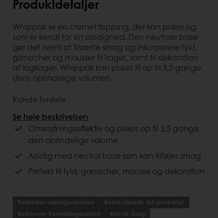
Produktdetaljer
Whippak er en cremet topping, der kan piskes og
som er kendt for sin alsidighed. Den neutrale base
gør det nemt at tilsætte smag og inkorporere fyld,
ganacher og mousser til kager, samt til dekoration
af lagkager. Whippak kan piskes til op til 3,5 gange
dens oprindelige volumen.
Kunde fordele
Se hele beskrivelsen
Opbevares ved lagertemperatur
Omkostningseffektiv og piskes op til 3,5 gange
Klar til at piske
den oprindelige volume
Fryse og tøstabilt
Alsidig med neutral base som kan tilføjes smag
Forbruger fordele
Perfekt til fyld, ganacher, mousse og dekoration
Forbedret næringsværdier
Ingen kunstig aromaer eller farver
Forbedrer næringsværdien
Bedre visuelle slut produktet
Reducerer fremstillingskosten
Klar-til -brug