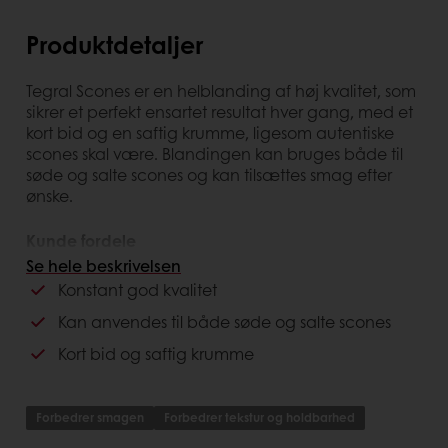
Produktdetaljer
Tegral Scones er en helblanding af høj kvalitet, som
sikrer et perfekt ensartet resultat hver gang, med et
kort bid og en saftig krumme, ligesom autentiske
scones skal være. Blandingen kan bruges både til
søde og salte scones og kan tilsættes smag efter
ønske.
Kunde fordele
Se hele beskrivelsen
Autentisk engelsk scone
Konstant god kvalitet
Kontinuerlig kvalitet
Kan anvendes til både søde og salte scones
Gode udviklingsmuligheder
Kort bid og saftig krumme
Forbruger fordele
Scone med historie og god kvalitet
Forbedrer smagen
Forbedrer tekstur og holdbarhed