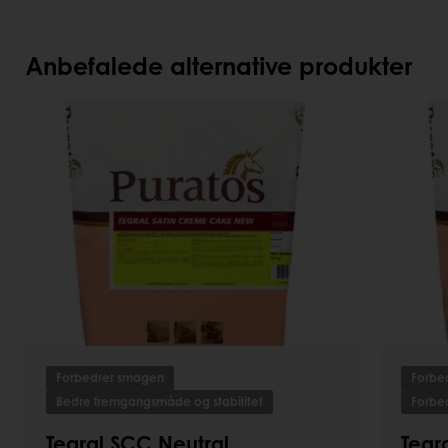
Anbefalede alternative produkter
Forbedrer smagen
Forbe
Bedre fremgangsmåde og stabilitet
Forbed
Tegral SCC Neutral
Tegr