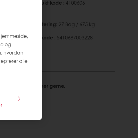
a Bag 25
Produkt kode
:
4100606
Palletering
:
27 Bag / 675 kg
 hjemmeside,
EAN kode
:
5410687003228
le og
a. hvordan
epterer alle
ormation? Vi hjælper gerne.
r