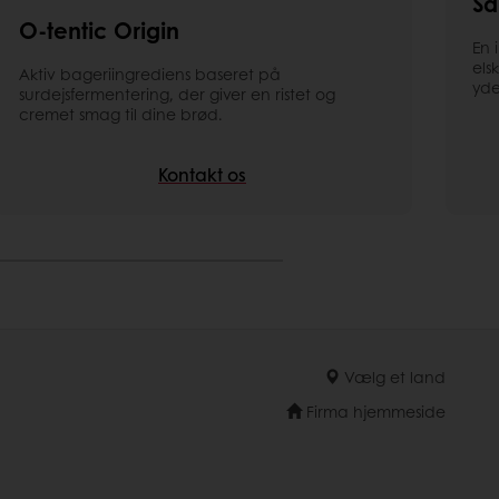
Sa
O-tentic Origin
En 
els
Aktiv bageriingrediens baseret på
yde
surdejsfermentering, der giver en ristet og
cremet smag til dine brød.
Kontakt os
Vælg et land
Firma hjemmeside