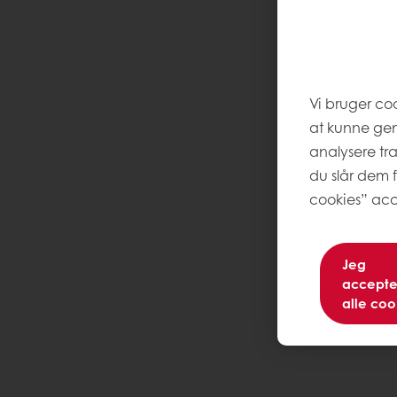
Bedre friskholdenhed
Traditionelt og naturligt produkter
Vi bruger co
at kunne ge
analysere tr
du slår dem f
cookies” acc
Jeg
accepte
alle coo