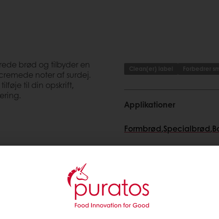
erede brød og tilbyder en
Clean(er) label
Forbedrer 
cremede noter af surdej.
lføje til din opskrift,
ering.
Applikationer
Formbrød
,
Specialbrød
,
B
surdeje
 høj kvalitet
Ingredienser, allergene
Specifikationer
rie