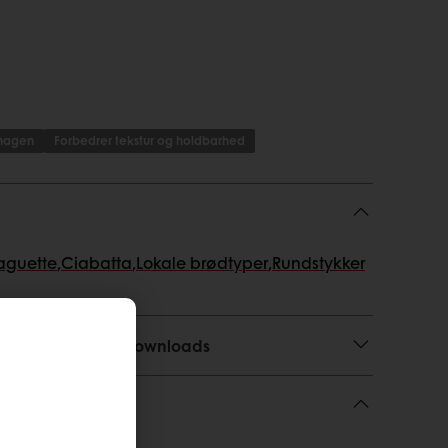
smagen
Forbedrer tekstur og holdbarhed
aguette
,
Ciabatta
,
Lokale brødtyper
,
Rundstykker
r, anvendelse og downloads