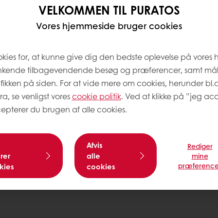
Beskrivelse
:
Sapore Norm
VELKOMMEN TIL PURATOS
Kg EU
Vores hjemmeside bruger cookies
Pakning
:
Bag 25 kg
okies for, at kunne give dig den bedste oplevelse på vores
Holdbarhed
:
182 Dage
nkende tilbagevendende besøg og præferencer, samt må
afikken på siden. For at vide mere om cookies, herunder bl.
ra, se venligst vores
cookie politik
. Ved at klikke på ”jeg acc
epterer du brugen af alle cookies.
Har du brug for mere inf
Afvis
Rediger
Kontakt os
rer
alle
mine
præference
kies
cookies