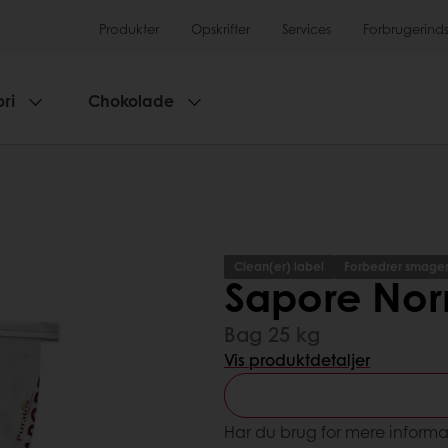
Produkter
Opskrifter
Services
Forbrugerinds
ri
Chokolade
Clean(er) label
Forbedrer smage
Sapore No
Bag 25 kg
Vis produktdetaljer
Har du brug for mere informa