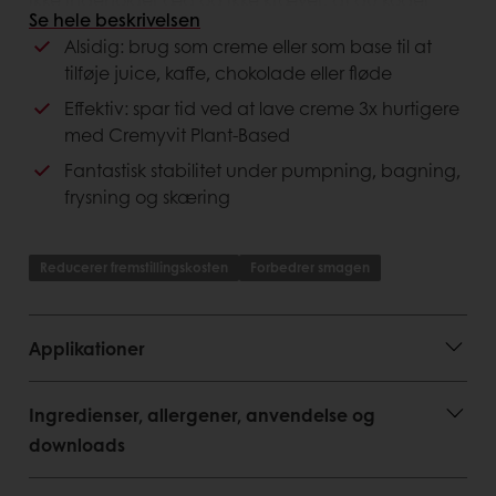
Se hele beskrivelsen
mælk. Cremyvit Plant-Based tilbyder også
Alsidig: brug som creme eller som base til at
enestående stabilitet under pumpning, bagning,
frysning og skæring. Forbrugersmagning har vist, at
tilføje juice, kaffe, chokolade eller fløde
Cremyvit Plantebaseret er meget værdsat for sin
Effektiv: spar tid ved at lave creme 3x hurtigere
smag og tekstur.
med Cremyvit Plant-Based
Kunde fordele
Fantastisk stabilitet under pumpning, bagning,
frysning og skæring
Enkel løsning som er nem at forbedrede
God bage- og frysestabilitet
Kan anvendes i et utal af applikationer
Reducerer fremstillingskosten
Forbedrer smagen
Forbruger fordele
Applikationer
Enkelt snit
Rig og cremet smag
Fantastisk kvalitet
Ingredienser, allergener, anvendelse og
downloads