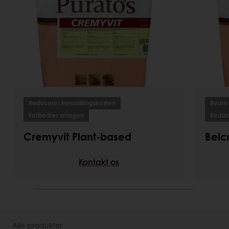
Reducerer fremstillingskosten
Bedre
Forbedrer smagen
Reduce
Cremyvit Plant-based
Belc
Kontakt os
Alle produkter