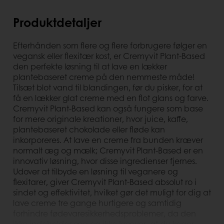
Produktdetaljer
Efterhånden som flere og flere forbrugere følger en
vegansk eller flexitær kost, er Cremyvit Plant-Based
den perfekte løsning til at lave en lækker
plantebaseret creme på den nemmeste måde!
Tilsæt blot vand til blandingen, før du pisker, for at
få en lækker glat creme med en flot glans og farve.
Cremyvit Plant-Based kan også fungere som base
for mere originale kreationer, hvor juice, kaffe,
plantebaseret chokolade eller fløde kan
inkorporeres. At lave en creme fra bunden kræver
normalt æg og mælk; Cremyvit Plant-Based er en
innovativ løsning, hvor disse ingredienser fjernes.
Udover at tilbyde en løsning til veganere og
flexitarer, giver Cremyvit Plant-Based absolut ro i
sindet og effektivitet, hvilket gør det muligt for dig at
lave creme tre gange hurtigere og samtidig
forhindre fødevaresikkerhedsproblemer, da den
ikke indeholder æg og ikke kræver, at du koger