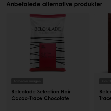
Anbefalede alternative produkter
Forbedrer smagen
Klar-ti
Belcolade Selection Noir
Belc
Cacao-Trace Chocolate
Trac