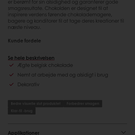
er berømt for sin alsidighed og garanterer gode
smagsresultate. Chokolden er designet til at
inspirere verdens førende chokolademagere,
bagere og konditorer til at tage deres kreationer til
næste niveau.
Kunde fordele
Belgisk oprindelse
Se hele beskrivelsen
Kun til professionel brug
Ægte belgisk chokolade
Høj kvalitet og smag med naturlig chokolade
Flere opskrifter tilgængelige fra internationale
Nemt at arbejde med og alsidigt i brug
profesionelle
Dekorativ
Tilgængelig i mørk, mælk og hvid chokolade
Kontinuerlig udvikling
Bedre visuelle slut produktet
Forbedrer smagen
Forbruger fordele
Klar-til -brug
Unik og fantastisk smag
Bæredygtig chokolade
Applikationer