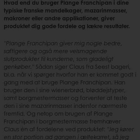
Hvad end du bruger Plange Franchipan i dine
typiske franske mandelkager, mazarinmasser,
makroner eller andre applikationer, giver
produktet dig gode fordele og lækre resultater.
"Plange Franchipan giver mig nogle bedre,
saftigere og også mere velsmagende
slutprodukter til kunderne, som gladeligt
genkøber."
Sådan siger Claus fra Seest bageri,
bl.a. når vi spørger hvorfor han er kommet godt i
gang med at bruge Plange Franchipan. Han
bruger den i sine wienerbrød, bløddejstyper,
samt borgmestermasser og forventer at teste
den i sine mazarinmasser indenfor nærmeste
fremtid. Og netop om brugen af Plange
Franchipan i borgmestermasse fremhæver
Claus én af fordelene ved produktet:
"Jeg kører
en stor portion ad gangen i æltekarret, så jeg