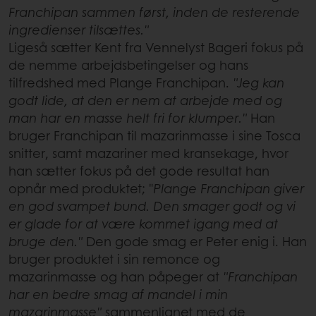
Franchipan sammen først, inden de resterende
ingredienser tilsættes."
Ligeså sætter Kent fra Vennelyst Bageri fokus på
de nemme arbejdsbetingelser og hans
tilfredshed med Plange Franchipan.
"Jeg kan
godt lide, at den er nem at arbejde med og
man har en masse helt fri for klumper."
Han
bruger Franchipan til mazarinmasse i sine Tosca
snitter, samt mazariner med kransekage, hvor
han sætter fokus på det gode resultat han
opnår med produktet; "
Plange Franchipan giver
en god svampet bund. Den smager godt og vi
er glade for at være kommet igang med at
bruge den."
Den gode smag er Peter enig i. Han
bruger produktet i sin remonce og
mazarinmasse og han påpeger at
"Franchipan
har en bedre smag af mandel i min
mazarinmasse"
sammenlignet med de