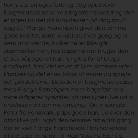
har til ca. en uges forbrug. Jeg opbevarer
borgmestermassen ved lagertemperatur og der
er ingen forskel på konsistensen på dag syv ift.
dag et."
Plange Franchipan giver den samme
gode kvalitet, samt konsistens hver gang og er
nem at anvende, hvilket heller ikke går
ubemærket hen, hos bagerne der bruger den.
Claus påpeger at han
"er glad for at bruge
produktet, fordi det er let at køre sammen uden
klumper og det er let både at smøre og sprøjte
ud i produkterne. Desuden er borgmestermasse
med Plange Franchipan mere bagefast end
mine tidligerer opskrifter, så den flyder ikke ud af
produkterne i samme omfang."
Da vi spurgte
Peter fra Fensmark, påpegede han, ud over den
attraktive pris, også den nemme arbejdstilgang,
der er ved Plange Franchipan. Han har erfaret
at det især er nemt når han
"kører sukker og