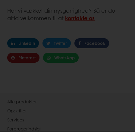
Har vi vækket din nysgerrighed? Så er du
altid velkommen til at
kontakte os
LinkedIn
Twitter
Facebook
Pinterest
WhatsApp
Alle produkter
Opskrifter
Services
Forbrugerindsigt