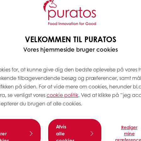
es til at give nye
ig mere krævende
VELKOMMEN TIL PURATOS
Vores hjemmeside bruger cookies
okies for, at kunne give dig den bedste oplevelse på vores
nkende tilbagevendende besøg og præferencer, samt må
EN FYLDNING TIL 
afikken på siden. For at vide mere om cookies, herunder bl.
ra, se venligst vores
cookie politik
. Ved at klikke på ”jeg acc
Hvad end du ønsker at b
epterer du brugen af alle cookies.
dem en lækker kakao o
kvalites fyldning eller e
række fyldninger som er
Afvis
betingelser.
Rediger
rer
alle
mine
Carat
kakao og nødde-ba
præference
kies
cookies