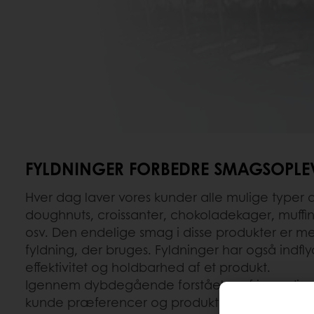
FYLDNINGER FORBEDRE SMAGSOPLE
Hver dag laver vores kunder alle mulige typer 
doughnuts, croissanter, chokoladekager, muffin
osv. Den endelige smag i disse produkter er me
fyldning, der bruges. Fyldninger har også indfly
effektivitet og holdbarhed af et produkt.
Igennem dybdegående forståelse af ingrediens
kunde præferencer og produkt krav, laver vi fyl