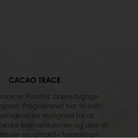
CACAO TRACE
ace er Puratos' bæredygtige
gram. Programmet har to mål:
andmænd en mulighed for at
edre kvalitetsbønner og sikre at
bliver en attraktiv forretning i