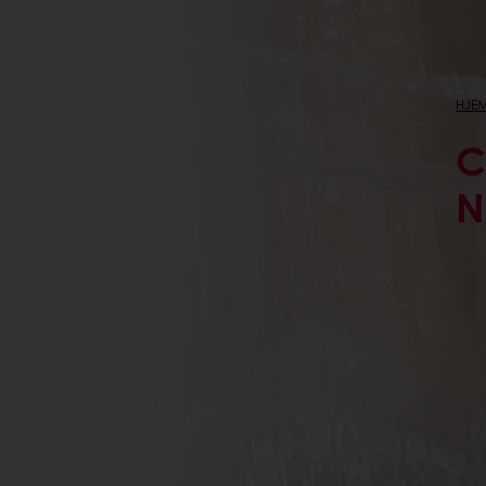
HJE
C
N