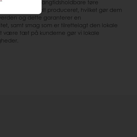
tioner, såvel om langtidsholdbare tøre
ger er også lokalt produceret, hvilket gør dem
verden og dette garanterer en
tet, samt smag som er tilrettelagt den lokale
t være tæt på kunderne gør vi lokale
igheder.