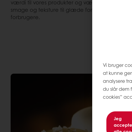
værdi til vores produkter og værker. De kan brug
smage og teksture til glæde for nutiden stad
forbrugere.
Vi bruger co
at kunne ge
analysere tr
du slår dem f
cookies” acc
Jeg
accepte
alle coo