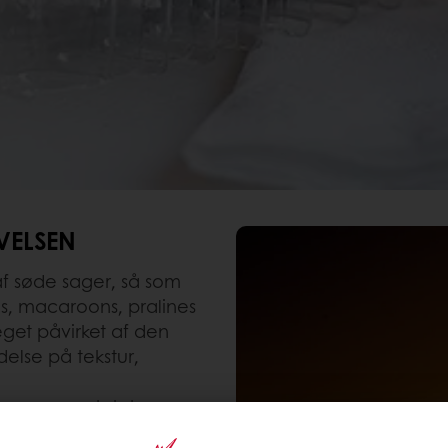
VELSEN
af søde sager, så som
s, macaroons, pralines
get påvirket af den
delse på tekstur,
er, smag, tekstur,
dninger, som kan tilføje