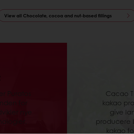
View all Chocolate, cocoa and nut-based fillings
R
er Puratos
Cacao Tr
inden for
kakao pro
vikler nye
give l
ologier.
producere b
kakao for