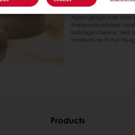
friske og frosne applika
produkter. Carat fyldnin
tilgængelige over hele 
overensstemmelse i kvali
forbrugers behov. Ved a
madkulturer til nye mul
Products