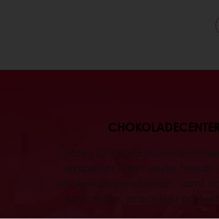
CHOKOLADECENTE
I vores Chokoladecenter forsk
eksperter i de nyeste trends 
chokoladeproduktion, samt ud
koncepter, processer og tekn