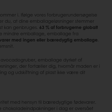
 kommer i. Ifølge vores forbrugerundersøgelse
rer du, at dine emballageløsninger stemmer
lst kan genbruges.
63 % af forbrugerne globalt
ge mindre emballage, emballage fra
ødevarer med ingen eller bæredygtig emballage
.
emsnit.
ra avocadogruber, emballage dyrket af
ger, der fortæller dig, hvornår maden er i
ng og udskiftning af plast ikke være dit
oritet med hensyn til bæredygtige fødevarer.
ge chokoladeindpakninger i dag er oversået