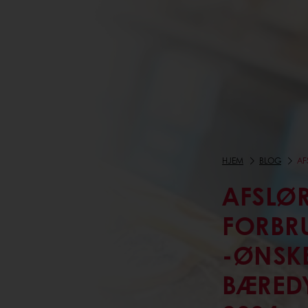
HJEM
BLOG
AF
AFSLØR
FORBR
-ØNSK
BÆRED