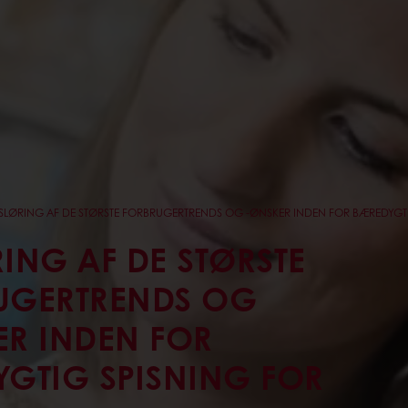
SLØRING AF DE STØRSTE FORBRUGERTRENDS OG -ØNSKER INDEN FOR BÆREDYGTI
ING AF DE STØRSTE
UGERTRENDS OG
ER INDEN FOR
YGTIG SPISNING FOR