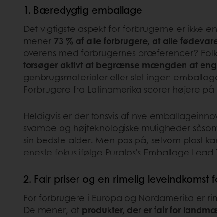
1. Bæredygtig emballage
Det vigtigste aspekt for forbrugerne er ikke e
mener
73 % af alle forbrugere, at alle fødev
overens med forbrugernes præferencer? Folk
forsøger aktivt at begrænse mængden af ​​e
genbrugsmaterialer eller slet ingen emballag
Forbrugere fra Latinamerika scorer højere p
Heldigvis er der tonsvis af nye emballageinn
svampe og højteknologiske muligheder såso
sin bedste alder. Men pas på, selvom plast kan
eneste fokus ifølge Puratos's Emballage Lead
2. Fair priser og en rimelig leveindkoms
For forbrugere i Europa og Nordamerika er rim
De mener, at
produkter, der er fair for landm