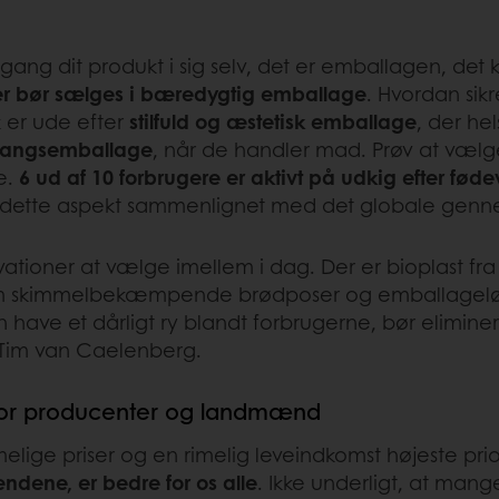
ngang dit produkt i sig selv, det er emballagen, det
arer bør sælges i bæredygtig emballage
. Hvordan sik
 er ude efter
stilfuld og æstetisk emballage
, der he
ngangsemballage
, når de handler mad. Prøv at væl
e.
6 ud af 10 forbrugere er aktivt på udkig efter f
å dette aspekt sammenlignet med det globale genn
ovationer at vælge imellem i dag. Der er bioplast f
m skimmelbekæmpende brødposer og emballageløsnin
 have et dårligt ry blandt forbrugerne, bør elimineri
 Tim van Caelenberg.
t for producenter og landmænd
elige priser og en rimelig leveindkomst højeste pri
ændene, er bedre for os alle
. Ikke underligt, at man