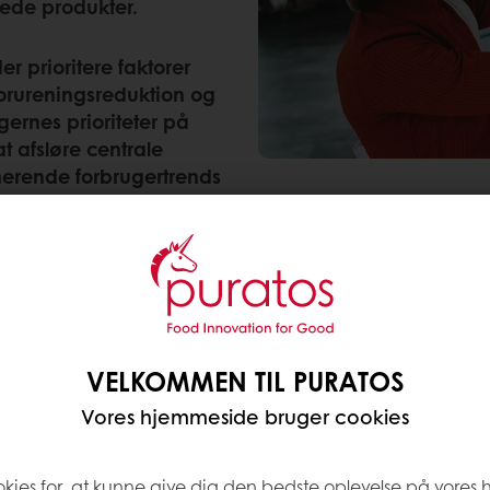
rede produkter.
r prioritere faktorer
forureningsreduktion og
gernes prioriteter på
t afsløre centrale
erende forbrugertrends
ygtig spisning i 2024.
ygtige fødevarevalg.
ke leder efter bæredygtige brød-, kage-, konditori- 
r er opmærksomme på bæredygtighed i en eller and
VELKOMMEN TIL PURATOS
Vores hjemmeside bruger cookies
 hensyn til bæredygtighed over hele kloden
okies for, at kunne give dig den bedste oplevelse på vores