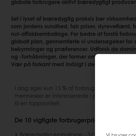
globale forbrugere aktivt bæredygtigt produce
Set i lyset af bæredygtig praksis bør virksomhede
som jordens sundhed, fair priser, dyrevelfærd, 
nul-affaldsemballage. For bedre at forstå forbru
globalt plan, gennemførte vi undersøgelser for a
bekymringer og præferencer. Udforsk de domin
og -forhåbninger, der former området for bæred
Vær på forkant med indsigt i de seneste bæred
I dag siger kun 15 % af forbrugerne, at de ik
mennesker er interesserede i produkter, de
til en topprioritet!
De 10 vigtigste forbrugerprioriteter med
Bæredygtig emballage - 31%
Vi bruger co