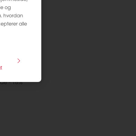
le og
a. hvordan
epterer alle
r
jde - 18%