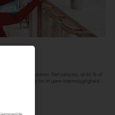
og chokoladeprodukter. Det betyder, at 85 % af
en form. Så sørg for at gøre bæredygtighed
 hjemmeside,