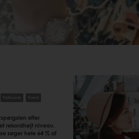
Patisserie
Trend
rspørgslen efter
et rekordhøjt niveau.
se søger hele 64 % af