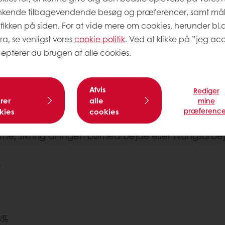
nkende tilbagevendende besøg og præferencer, samt må
 producenter og landmænd - 28%
afikken på siden. For at vide mere om cookies, herunder bl.
ra, se venligst vores
cookie politik
. Ved at klikke på ”jeg acc
epterer du brugen af alle cookies.
Afvis
Rediger
rer
alle
mine
præference
kies
cookies
, sikring af ingen børnearbejde eller tvangsarbe
%
13%