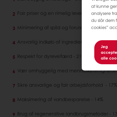
at kunne ge
Fair priser og en rimelig leveindkomst for
analysere tr
du slår dem f
Minimering af spild og forurening - 28%
cookies” acc
Ansvarlig indkøb af ingredienser - 26%
Jeg
accepte
Respekt for dyrevelfærd - 21%
alle coo
Vær omhyggelig med menneskerettighederne
Sikre ansvarlige og fair arbejdsforhold - 17
Maksimering af vandbesparelse - 14%
Brug af regenerative landbrugsmetoder - 