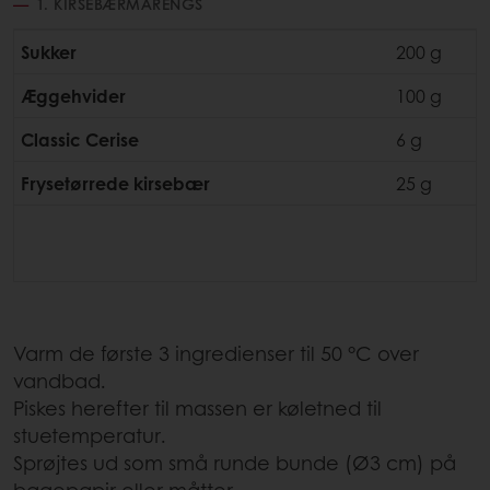
1. KIRSEBÆRMARENGS
Sukker
200 g
Æggehvider
100 g
Classic Cerise
6 g
Frysetørrede kirsebær
25 g
Varm de første 3 ingredienser til 50 °C over
vandbad.
Piskes herefter til massen er køletned til
stuetemperatur.
Sprøjtes ud som små runde bunde (Ø3 cm) på
bagepapir eller måtter.