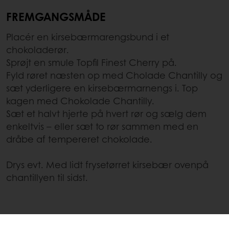
FREMGANGSMÅDE
Placér en kirsebærmarengsbund i et
chokoladerør.
Sprøjt en smule Topfil Finest Cherry på.
Fyld røret næsten op med Cholade Chantilly og
sæt yderligere en kirsebærmarnengs i. Top
kagen med Chokolade Chantilly.
Sæt et halvt hjerte på hvert rør og sælg dem
enkeltvis – eller sæt to rør sammen med en
dråbe af tempereret chokolade.
Drys evt. Med lidt frysetørret kirsebær ovenpå
chantillyen til sidst.