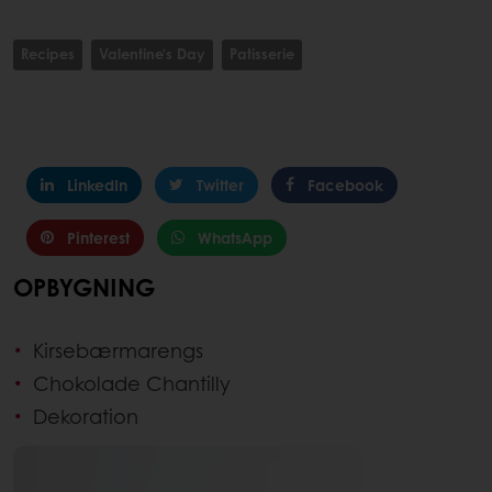
Recipes
Valentine's Day
Patisserie
LinkedIn
Twitter
Facebook
Pinterest
WhatsApp
OPBYGNING
Kirsebærmarengs
Chokolade Chantilly
Dekoration