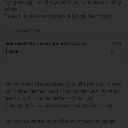
Rør grundigt rundt og lad modne til næste dag
på køl.
Piskes til blødt skum (som til Sarah Bernhard).
3. DEKORATION
Belcolade Noir Selection 55% Cacao-
1000
Trace
g
Lav rør med chokoladen (ca. Ø4 cm og H6 cm).
Lav halve hjerter med chokoladen evt. tilsat en
anelse rød chokoladefarve (eller på
chokoladefolie sprayet med rødkakaosmør).
Lad chokoladen krystallisere i mindst et døgn.