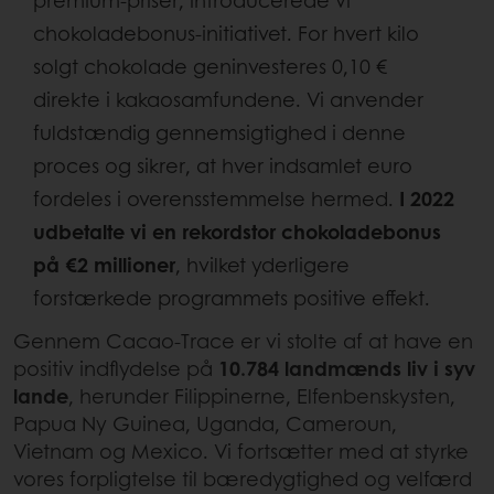
premium-priser, introducerede vi
chokoladebonus-initiativet. For hvert kilo
solgt chokolade geninvesteres 0,10 €
direkte i kakaosamfundene. Vi anvender
fuldstændig gennemsigtighed i denne
proces og sikrer, at hver indsamlet euro
fordeles i overensstemmelse hermed.
I 2022
udbetalte vi en rekordstor chokoladebonus
på €2 millioner
, hvilket yderligere
forstærkede programmets positive effekt.
Gennem Cacao-Trace er vi stolte af at have en
positiv indflydelse på
10.784 landmænds liv i syv
lande
, herunder Filippinerne, Elfenbenskysten,
Papua Ny Guinea, Uganda, Cameroun,
Vietnam og Mexico. Vi fortsætter med at styrke
vores forpligtelse til bæredygtighed og velfærd