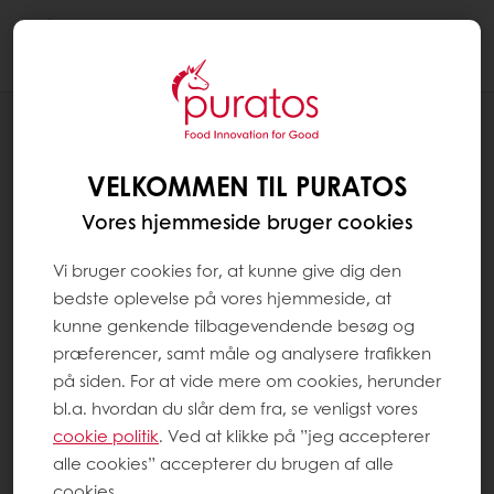
Togg
navi
BLOG
STYRKELSE AF FÆLLESSKABER, BEVARELSE
VELKOMMEN TIL PURATOS
AF TRADITIONER OG ANSVARLIGE
BAGERI-, KONDITORI- OG
Vores hjemmeside bruger cookies
CHOKOLADEPRODUKTER
Vi bruger cookies for, at kunne give dig den
bedste oplevelse på vores hjemmeside, at
kunne genkende tilbagevendende besøg og
præferencer, samt måle og analysere trafikken
på siden. For at vide mere om cookies, herunder
bl.a. hvordan du slår dem fra, se venligst vores
cookie politik
. Ved at klikke på ”jeg accepterer
alle cookies” accepterer du brugen af alle
cookies.