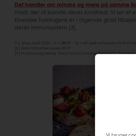
Det handler om mindre og mere på samme ti
mad, der vil booste deres sundhed. Vi ser et e
Kinesiske forbrugere er i stigende grad tilbøj
deres immunsystem [3].
[1.] Ipsos April 2020 – n = 28029 – Q: I will seek out products that 
[2.] Taste Tomorrow survey 2019
[3.] Puratos proprietary Post-Covid Consumer Research, Fieldwo
Vi bruger co