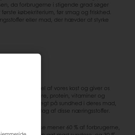
sen, da forbrugerne i stigende grad søger
første købekriterium, før smag og friskhed.
ingsstoffer eller mad, der hævder at styrke
G FULDKORN
æret en vigtig del af vores kost og giver os
stoffer som fibre, protein, vitaminer og
k lægger mere vægt på sundhed i deres mad,
 øge deres indtag af disse næringsstoffer.
rrow-undersøgelse mener 60 % af forbrugerne,
 hjemmeside,
ienser som fuldkorn gøt mad sundere, og 30 %