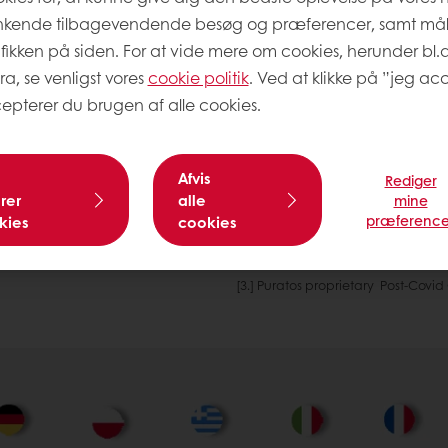
kigger endda efter kerne
nkende tilbagevendende besøg og præferencer, samt må
tendens er accelereret 
afikken på siden. For at vide mere om cookies, herunder bl.
nedenfor. Vi spurgte: 'N
ra, se venligst vores
cookie politik
. Ved at klikke på ”jeg acc
ville du spise mere af s
epterer du brugen af alle cookies.
Fibre og kerner klarede 
forbrugere i alle lande [
Afvis
Rediger
rer
alle
mine
præference
kies
cookies
[3.] Puratos proprietary Post-Cov