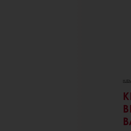
HJE
K
B
B