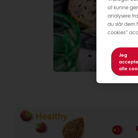
at kunne ge
analysere tr
du slår dem f
cookies” acc
Jeg
accepte
alle coo