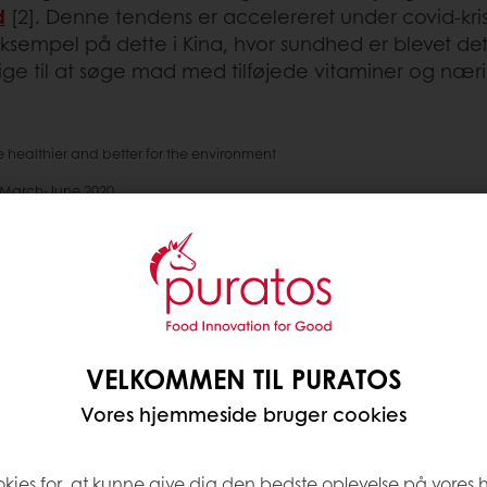
d
[2]. Denne tendens er accelereret under covid-kri
ksempel på dette i Kina, hvor sundhed er blevet det 
elige til at søge mad med tilføjede vitaminer og nær
are healthier and better for the environment
rk March-June 2020
FIBRE, KERNER & FRØ O
Kerner og frø har altid v
energi og mange nærings
mineraler. Nu hvor fol
VELKOMMEN TIL PURATOS
søger de enkle måder at
Vores hjemmeside bruger cookies
Ifølge vores Taste Tomo
okies for, at kunne give dig den bedste oplevelse på vores
at tilsætning af ingred