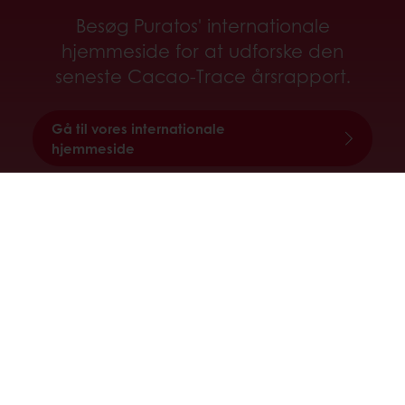
Besøg Puratos' internationale
hjemmeside for at udforske den
seneste Cacao‐Trace årsrapport.
Gå til vores internationale
hjemmeside
Alle produkter
Opskrifter
Services
Forbrugerindsigt
Om Puratos
Nyheder