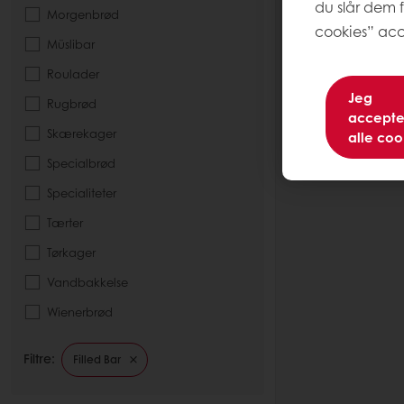
du slår dem f
Morgenbrød
cookies” acc
Müslibar
Roulader
Jeg
Rugbrød
accepte
Skærekager
alle coo
Specialbrød
Specialiteter
Tærter
Tørkager
Vandbakkelse
Wienerbrød
Filtre:
Filled Bar