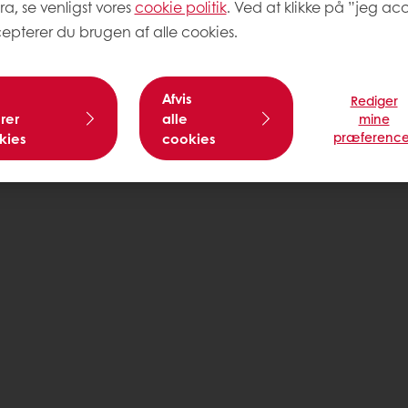
ra, se venligst vores
cookie politik
. Ved at klikke på ”jeg acc
epterer du brugen af alle cookies.
Afvis
Rediger
rer
alle
mine
præference
kies
cookies