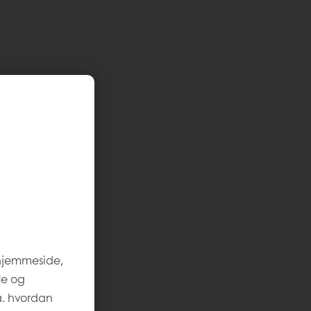
 hjemmeside,
le og
a. hvordan