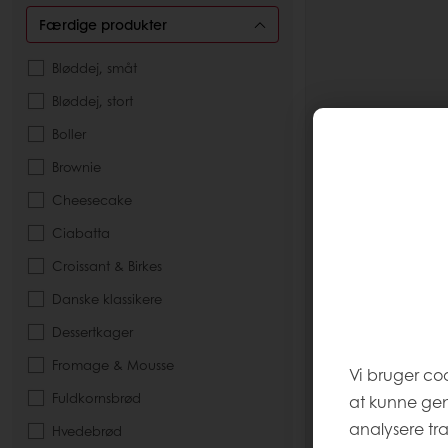
Færdige produkter
Bløddej, småt
Bløddej, stort
Boller
Brownie
Cheesecake
Ciabatta
Croissant & Birkes
Danske klassikere
Dessertkager
Fromage & Mousse
Vi bruger co
Fuldkornsbrød
at kunne ge
analysere tr
Hvedebrød