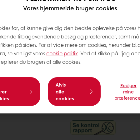
Vores hjemmeside bruger cookies
okies for, at kunne give dig den bedste oplevelse på vores
nkende tilbagevendende besøg og præferencer, samt må
1
afikken på siden. For at vide mere om cookies, herunder bl.
ra, se venligst vores
cookie politik
. Ved at klikke på ”jeg acc
epterer du brugen af alle cookies.
Afvis
Rediger
rer
alle
mine
præference
kies
cookies