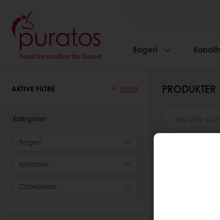
Bageri
Kondito
PRODUKTER
AKTIVE FILTRE
nulstil
Kategorier
Bageri
Konditori
Fromage og
Chokolade
Opdage vores