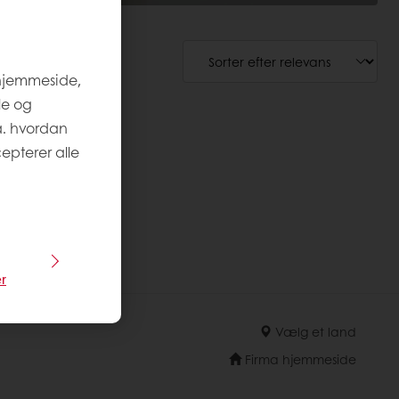
 hjemmeside,
le og
a. hvordan
epterer alle
r
Vælg et land
Firma hjemmeside