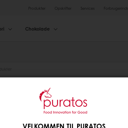
Produkter
Opskrifter
Services
Forbrugerinds
ri
Chokolade
 mousse
 Fromage & Mousse opskrifter
VELKOMMEN TIL PURATOS