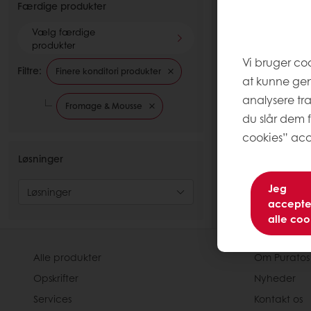
Færdige produkter
Vælg færdige
produkter
0
items
Vi bruger co
Filtre:
Finere konditori produkter
at kunne ge
analysere tr
Fromage & Mousse
du slår dem f
cookies” acc
Løsninger
Jeg
Løsninger
accepte
alle coo
Alle produkter
Om Puratos
Opskrifter
Nyheder
Services
Kontakt os