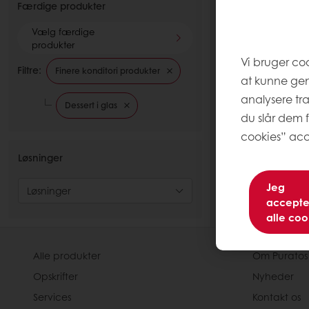
Færdige produkter
Vælg færdige
produkter
Vi bruger co
Filtre:
Finere konditori produkter
at kunne ge
analysere tr
Dessert i glas
du slår dem f
cookies” acc
Løsninger
Jeg
Løsninger
accepte
alle coo
Alle produkter
Om Puratos
Opskrifter
Nyheder
Services
Kontakt os