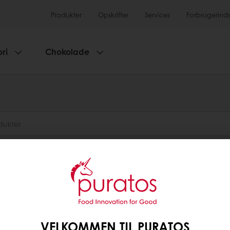
Produkter
Opskrifter
Services
Forbrugerinds
ri
Chokolade
1
VELKOMMEN TIL PURATOS