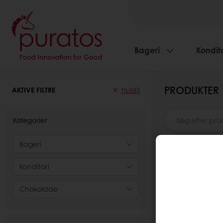
Bageri
Kondito
PRODUKTER
AKTIVE FILTRE
nulstil
Kategorier
Bageri
Konditori
0
items
Chokolade