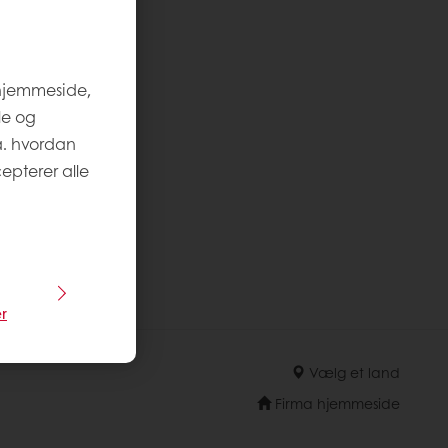
 hjemmeside,
le og
a. hvordan
epterer alle
r
Vælg et land
Firma hjemmeside