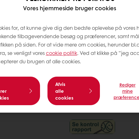
Vores hjemmeside bruger cookies
okies for, at kunne give dig den bedste oplevelse på vores
nkende tilbagevendende besøg og præferencer, samt må
afikken på siden. For at vide mere om cookies, herunder bl.
ra, se venligst vores
cookie politik
. Ved at klikke på ”jeg acc
epterer du brugen af alle cookies.
Afvis
Rediger
rer
alle
mine
præference
kies
cookies