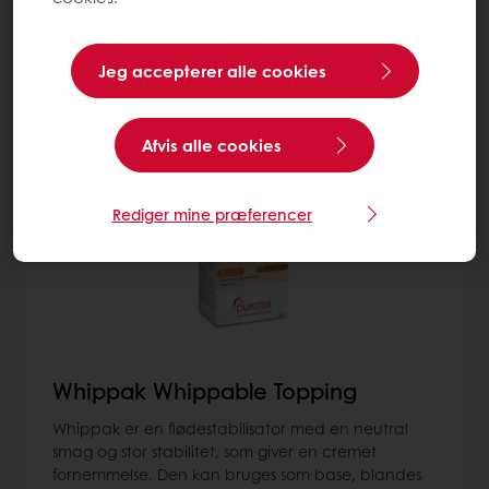
Mere om Vegetabilsk fløde
Jeg accepterer alle cookies
1
item
Afvis alle cookies
Rediger mine præferencer
Whippak Whippable Topping
Whippak er en flødestabilisator med en neutral
smag og stor stabilitet, som giver en cremet
fornemmelse. Den kan bruges som base, blandes