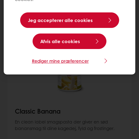
Mere om Smagskoncentrater
Jeg accepterer alle cookies
12
items
Afvis alle cookies
Rediger mine præferencer
Classic Banana
En clean label smagspasta der giver en sød
banansmag til dine kagedej, fyld og frostinger.