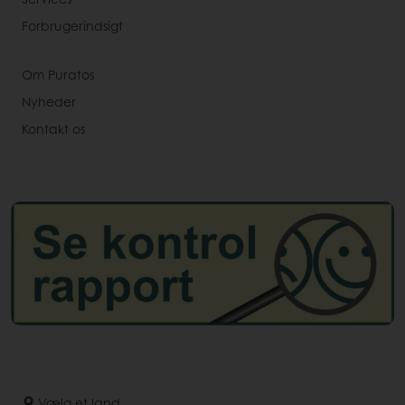
Forbrugerindsigt
Om Puratos
Nyheder
Kontakt os
Vælg et land