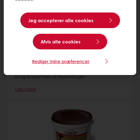
Jeg accepterer alle cookies
Afvis alle cookies
Decorcrem White 520
Rediger mine præferencer
Hvid chokoladebaseret ganache, som er klar til
brug til overtræk af dessertkager.
Læs mere